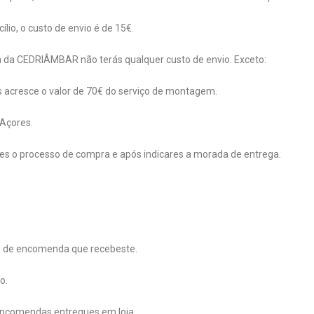
io, o custo de envio é de 15€.
a da CEDRIÂMBAR não terás qualquer custo de envio. Exceto:
 acresce o valor de 70€ do serviço de montagem.
 Açores.
ares o processo de compra e após indicares a morada de entrega.
ão de encomenda que recebeste.
o.
 encomendas entregues em loja.